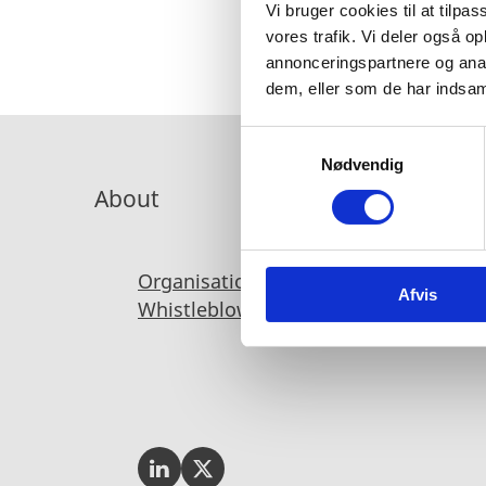
Vi bruger cookies til at tilpas
vores trafik. Vi deler også 
annonceringspartnere og anal
dem, eller som de har indsaml
S
Nødvendig
a
m
About
t
y
k
Organisation
For Danish Partners
Priv
Afvis
k
Whistleblower
e
v
a
l
g
Invest In Denmark on LinkedIn
Invest In Denmark on Twitter