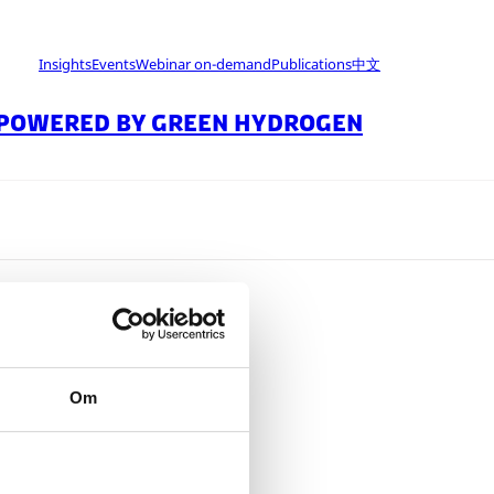
Insights
Events
Webinar on-demand
Publications
中文
 POWERED BY GREEN HYDROGEN
Om