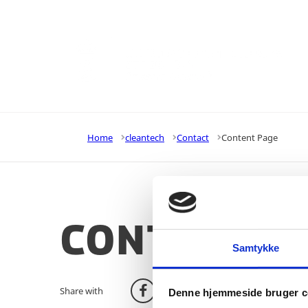
Go to frontpage
Home
cleantech
Contact
Content Page
Content P
Samtykke
Share with
Denne hjemmeside bruger c
Share on Facebook
Share on X (Twitter)
Share on LinkedIn