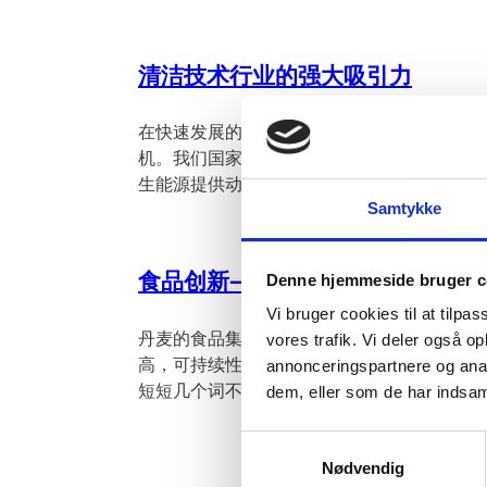
清洁技术行业的强大吸引力
在快速发展的清洁技术行业，丹麦享有绝佳的
机。我们国家的目标是到2050年全面实现由
生能源提供动力。
Samtykke
食品创新——滋养世界
Denne hjemmeside bruger c
Vi bruger cookies til at tilpas
丹麦的食品集群在全球范围内以质量佳，安全
vores trafik. Vi deler også 
高，可持续性强，有机生产，美食众多而闻名....
annonceringspartnere og anal
短短几个词不足以概括丹麦食品的优点。
dem, eller som de har indsaml
S
Nødvendig
a