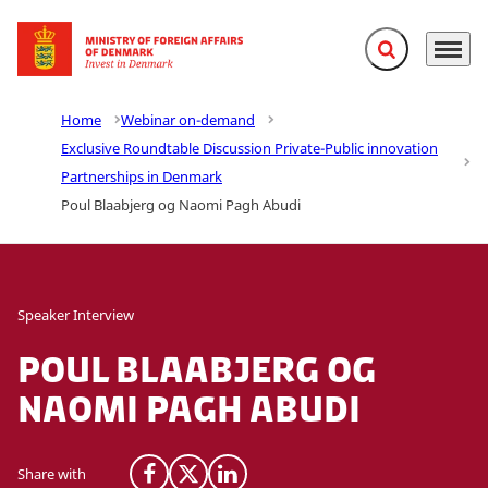
Expand search f
Menu
Go to frontpage
Home
Webinar on-demand
Exclusive Roundtable Discussion Private-Public innovation
Partnerships in Denmark
Poul Blaabjerg og Naomi Pagh Abudi
Speaker Interview
Poul Blaabjerg og
Naomi Pagh Abudi
Share with
Share on Facebook
Share on X (Twitter)
Share on LinkedIn