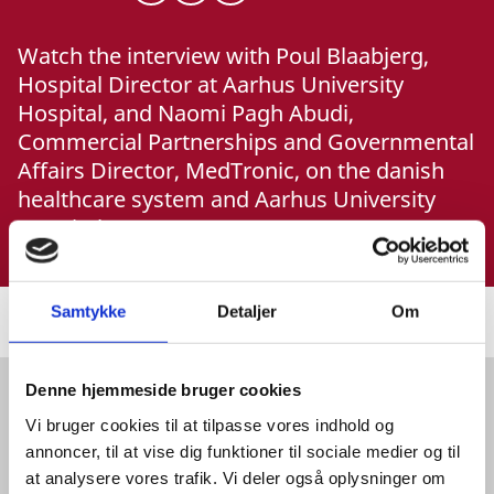
Watch the interview with Poul Blaabjerg,
Hospital Director at Aarhus University
Hospital, and Naomi Pagh Abudi,
Commercial Partnerships and Governmental
Affairs Director, MedTronic, on the danish
healthcare system and Aarhus University
Hospital.
Samtykke
Detaljer
Om
Denne hjemmeside bruger cookies
About
P
Vi bruger cookies til at tilpasse vores indhold og
l
annoncer, til at vise dig funktioner til sociale medier og til
e
at analysere vores trafik. Vi deler også oplysninger om
Organisation
For Danish Partners
Privacy Notice
a