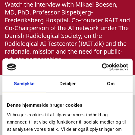
Watch the interview with Mikael Boesen,
MD, PhD, Professor Bispebjerg-
Frederiksberg Hospital, Co-founder RAIT and
Co-Chairperson of the AI network under The
Danish Radiological Society, on the
Radiological AI Testcenter (RAIT.dk) and the
rationale, mission and the need for public-
private partnerships.
Samtykke
Detaljer
Om
Denne hjemmeside bruger cookies
About
P
Vi bruger cookies til at tilpasse vores indhold og
l
annoncer, til at vise dig funktioner til sociale medier og til
e
at analysere vores trafik. Vi deler også oplysninger om
Organisation
For Danish Partners
Privacy Notice
a