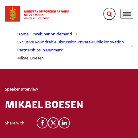
Expand search f
Menu
Go to frontpage
Home
Webinar on-demand
Exclusive Roundtable Discussion Private-Public innovation
Partnerships in Denmark
Mikael Boesen
Speaker Interview
Mikael Boesen
Share with
Share on Facebook
Share on X (Twitter)
Share on LinkedIn