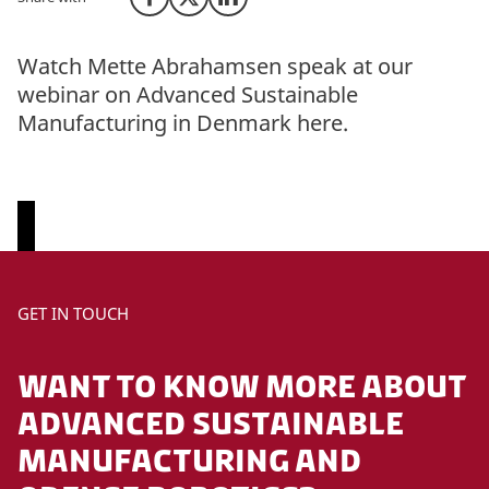
Share on Facebook
Share on X (Twitter)
Share on LinkedIn
Watch Mette Abrahamsen speak at our
webinar on Advanced Sustainable
Manufacturing in Denmark here.
P
GET IN TOUCH
l
e
WANT TO KNOW MORE ABOUT
a
s
ADVANCED SUSTAINABLE
e
MANUFACTURING AND
a