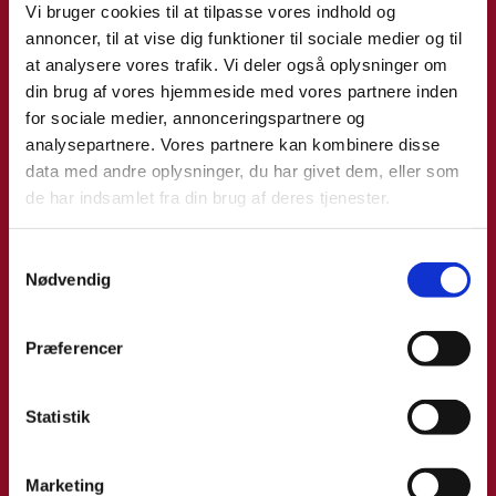
e
Vi bruger cookies til at tilpasse vores indhold og
s
annoncer, til at vise dig funktioner til sociale medier og til
t
at analysere vores trafik. Vi deler også oplysninger om
o
din brug af vores hjemmeside med vores partnere inden
v
for sociale medier, annonceringspartnere og
i
analysepartnere. Vores partnere kan kombinere disse
e
data med andre oplysninger, du har givet dem, eller som
w
de har indsamlet fra din brug af deres tjenester.
t
h
S
i
Nødvendig
a
Björn Snorri Gudmundsson Bøg
s
m
c
Title:
Special Advisor - Logistics, Distribution &
t
Præferencer
o
Production
y
n
Area:
Kolding
k
t
k
Statistik
Email:
bjobog@um.dk
e
e
n
v
Phone:
+45 5144 8613
Marketing
t