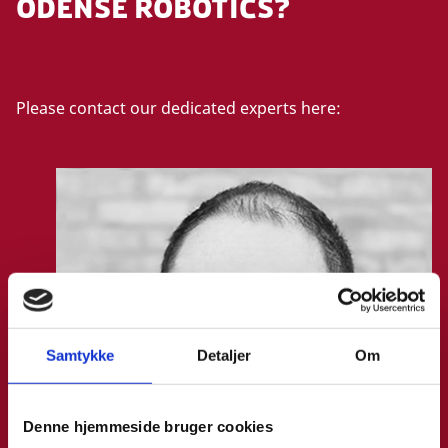
ODENSE ROBOTICS?
c
c
e
p
t
Please contact our dedicated experts here:
m
a
r
k
e
t
i
n
g
c
Samtykke
Detaljer
Om
o
o
k
Denne hjemmeside bruger cookies
i