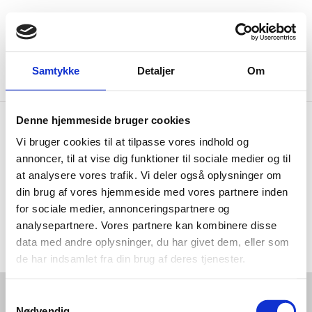
Expand search f
Menu
Go to frontpage
Samtykke
Detaljer
Om
Home
Publications
Kristine Helen Falgren - Quantum
Denne hjemmeside bruger cookies
Vi bruger cookies til at tilpasse vores indhold og
Kristine Helen Falgren
annoncer, til at vise dig funktioner til sociale medier og til
- Quantum
at analysere vores trafik. Vi deler også oplysninger om
din brug af vores hjemmeside med vores partnere inden
for sociale medier, annonceringspartnere og
Share with
analysepartnere. Vores partnere kan kombinere disse
Share on Facebook
Share on X (Twitter)
Share on LinkedIn
data med andre oplysninger, du har givet dem, eller som
de har indsamlet fra din brug af deres tjenester.
S
About
Nødvendig