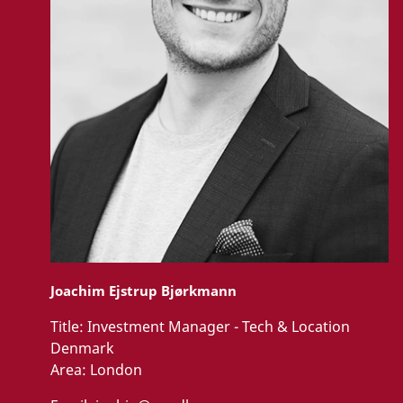
Joachim Ejstrup Bjørkmann
Title:
Investment Manager - Tech & Location
Denmark
Area:
London