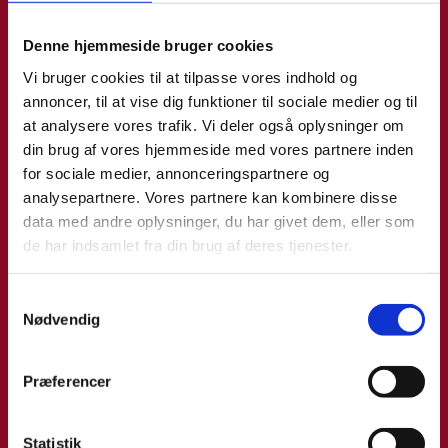
Denne hjemmeside bruger cookies
Vi bruger cookies til at tilpasse vores indhold og
annoncer, til at vise dig funktioner til sociale medier og til
at analysere vores trafik. Vi deler også oplysninger om
din brug af vores hjemmeside med vores partnere inden
for sociale medier, annonceringspartnere og
analysepartnere. Vores partnere kan kombinere disse
data med andre oplysninger, du har givet dem, eller som
de har indsamlet fra din brug af deres tjenester.
S
Nødvendig
a
m
t
Præferencer
Björn Snorri Gudmundsson Bøg
y
k
Title:
Special Advisor - Logistics, Distribution &
k
Statistik