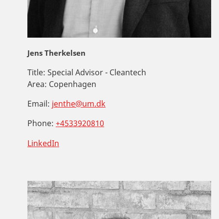
Jens Therkelsen
Title:
Special Advisor - Cleantech
Area:
Copenhagen
Email:
jenthe@um.dk
Phone:
+4533920810
LinkedIn