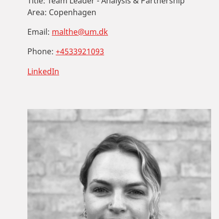
Title:
Team Leader - Analysis & Partnership
Area:
Copenhagen
Email:
malthe@um.dk
Phone:
+4533921093
LinkedIn