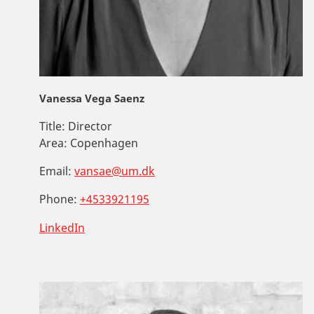
Vanessa Vega Saenz
Title:
Director
Area:
Copenhagen
Email:
vansae@um.dk
Phone:
+4533921195
LinkedIn