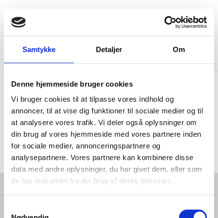
Expand search f
Menu
Go to frontpage
Samtykke
Detaljer
Om
Home
Contact
Content Page
Denne hjemmeside bruger cookies
Vi bruger cookies til at tilpasse vores indhold og
Content Page
annoncer, til at vise dig funktioner til sociale medier og til
at analysere vores trafik. Vi deler også oplysninger om
din brug af vores hjemmeside med vores partnere inden
Share with
Share on Facebook
Share on X (Twitter)
Share on LinkedIn
for sociale medier, annonceringspartnere og
analysepartnere. Vores partnere kan kombinere disse
data med andre oplysninger, du har givet dem, eller som
de har indsamlet fra din brug af deres tjenester.
About
S
Nødvendig