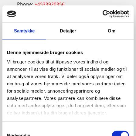
Phone:
+4533920356
Mobile:
+491755792281
LinkedIn
Samtykke
Detaljer
Om
Denne hjemmeside bruger cookies
Vi bruger cookies til at tilpasse vores indhold og
annoncer, til at vise dig funktioner til sociale medier og til
at analysere vores trafik. Vi deler også oplysninger om
din brug af vores hjemmeside med vores partnere inden
for sociale medier, annonceringspartnere og
analysepartnere. Vores partnere kan kombinere disse
data med andre oplysninger, du har givet dem, eller som
de har indsamlet fra din brug af deres tjenester.
S
Nødvendig