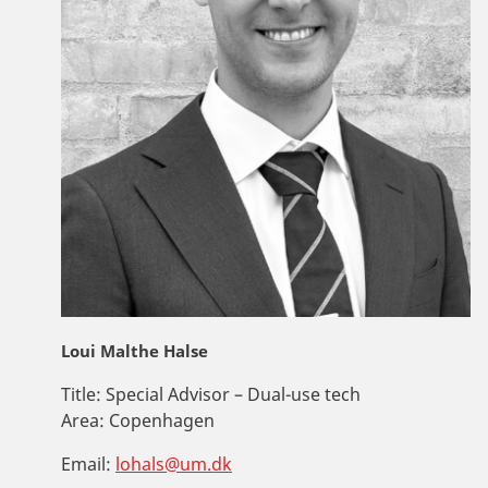
Loui Malthe Halse
Title:
Special Advisor – Dual-use tech
Area:
Copenhagen
Email:
lohals@um.dk