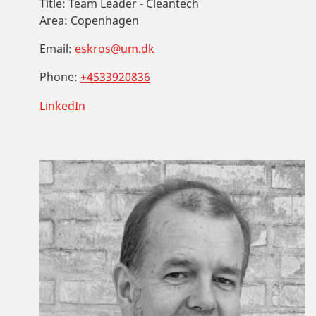
Title:
Team Leader - Cleantech
Area:
Copenhagen
Email:
eskros@um.dk
Phone:
+4533920836
LinkedIn