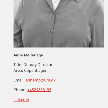
Anne Møller Ege
Title:
Deputy Director
Area:
Copenhagen
Email:
annemo@um.dk
Phone:
+4521836195
LinkedIn