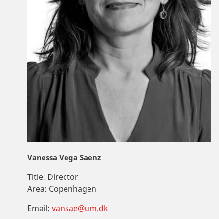
Vanessa Vega Saenz
Title:
Director
Area:
Copenhagen
Email:
vansae@um.dk