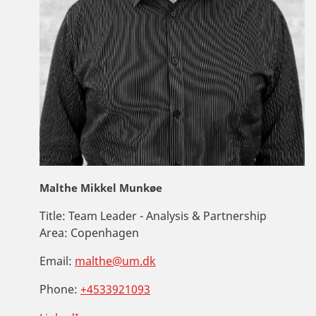
Malthe Mikkel Munkøe
Title:
Team Leader - Analysis & Partnership
Area:
Copenhagen
Email:
malthe@um.dk
Phone:
+4533921093