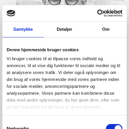
Samtykke
Detaljer
Om
Denne hjemmeside bruger cookies
Vi bruger cookies til at tilpasse vores indhold og
annoncer, til at vise dig funktioner til sociale medier og til
at analysere vores trafik. Vi deler også oplysninger om
din brug af vores hjemmeside med vores partnere inden
for sociale medier, annonceringspartnere og
analysepartnere. Vores partnere kan kombinere disse
data med andre oplysninger, du har givet dem, eller som
de har indsamlet fra din brug af deres tjenester.
Eske Bo Knudsen Rosenberg
S
Nødvendig