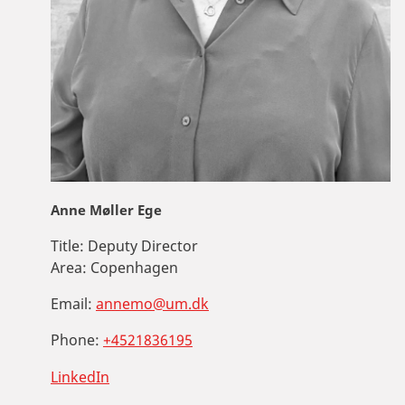
Anne Møller Ege
Title:
Deputy Director
Area:
Copenhagen
Email:
annemo@um.dk
Phone:
+4521836195
LinkedIn