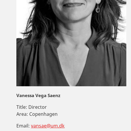
Vanessa Vega Saenz
Title:
Director
Area:
Copenhagen
Email:
vansae@um.dk