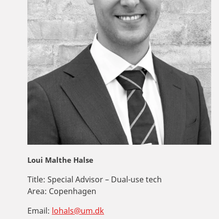
Loui Malthe Halse
Title:
Special Advisor – Dual-use tech
Area:
Copenhagen
Email:
lohals@um.dk