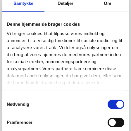
Samtykke
Detaljer
Om
Denne hjemmeside bruger cookies
Vi bruger cookies til at tilpasse vores indhold og
annoncer, til at vise dig funktioner til sociale medier og til
at analysere vores trafik. Vi deler også oplysninger om
din brug af vores hjemmeside med vores partnere inden
for sociale medier, annonceringspartnere og
analysepartnere. Vores partnere kan kombinere disse
data med andre oplysninger, du har givet dem, eller som
de har indsamlet fra din brug af deres tjenester.
S
Nødvendig
a
m
t
Præferencer
y