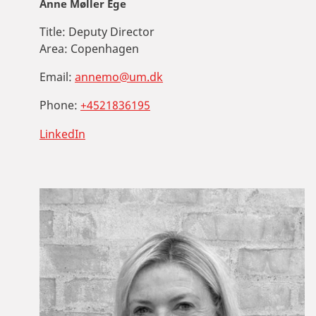
Anne Møller Ege
Title:
Deputy Director
Area:
Copenhagen
Email:
annemo@um.dk
Phone:
+4521836195
LinkedIn