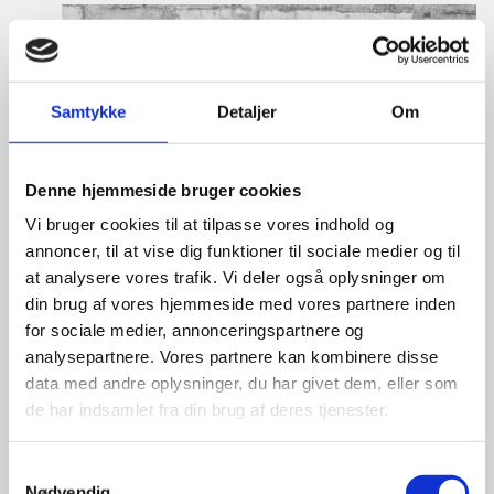
Samtykke
Detaljer
Om
Denne hjemmeside bruger cookies
Vi bruger cookies til at tilpasse vores indhold og
annoncer, til at vise dig funktioner til sociale medier og til
at analysere vores trafik. Vi deler også oplysninger om
din brug af vores hjemmeside med vores partnere inden
for sociale medier, annonceringspartnere og
analysepartnere. Vores partnere kan kombinere disse
data med andre oplysninger, du har givet dem, eller som
de har indsamlet fra din brug af deres tjenester.
S
Nødvendig