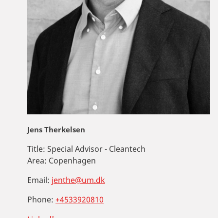
Jens Therkelsen
Title:
Special Advisor - Cleantech
Area:
Copenhagen
Email:
jenthe@um.dk
Phone:
+4533920810