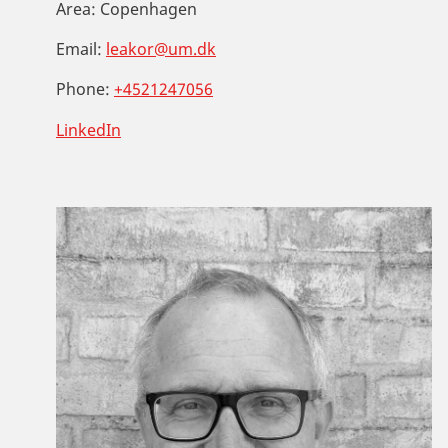
Area:
Copenhagen
Email:
leakor@um.dk
Phone:
+4521247056
LinkedIn