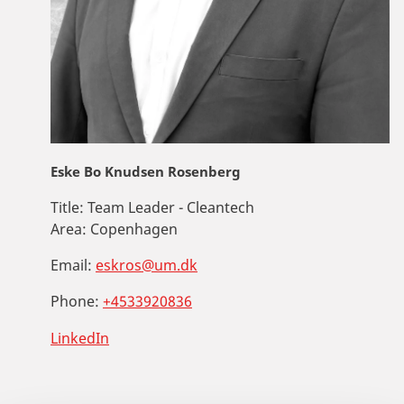
Eske Bo Knudsen Rosenberg
Title:
Team Leader - Cleantech
Area:
Copenhagen
Email:
eskros@um.dk
Phone:
+4533920836
LinkedIn