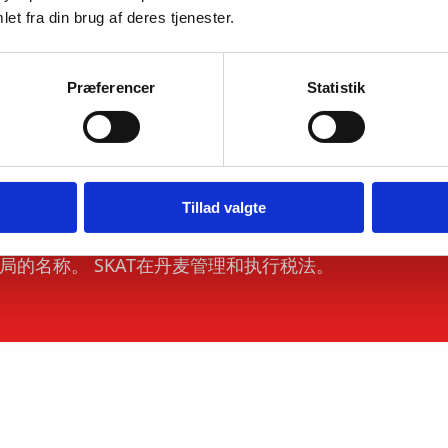
et fra din brug af deres tjenester.
Præferencer
Statistik
？
Tillad valgte
务局的名称。 SKAT在丹麦管理和执行税法。