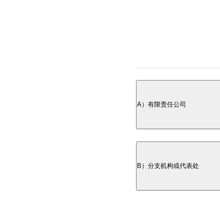
A）有限责任公司
丹麦的绝大多数公司都是
要在丹麦成立公司，
B）分支机构或代表处
公司章程
公司条款
某些类型的外国公司
所有文件都可以用英