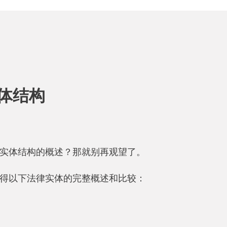
机构必须在丹麦企业管理局注册，注册流程在几周内就能
给公司的银行账户或公司律师的客户账户。
被起草和签署，并支付了股本，丹麦公司就可以通过丹麦
几分钟内收到其唯一的公司注册号（CVR）。注册费低于
动也可以通过代表处进行，条件是活动性质受限。例如：
但不是发票），管理工作或特定业务活动的执行。外国代
受丹麦公司税收的约束。
体结构
实体结构的概述？那就别再观望了。
得以下法律实体的完整概述和比较：