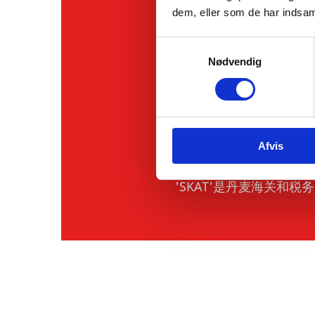
dem, eller som de har indsaml
S
详情
Nødvendig
a
m
t
什么是SKAT
y
k
Afvis
k
e
v
'SKAT'是丹麦海关和税
a
l
g