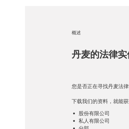
外国公司。外国分支
此外，股本必须支付
麦的公司税。
一旦相关的创始文件
注册。随后，公司将在
外国公司在丹麦的活
律费用。
同期内）接收订单（
概述
注册。代表处通常不
丹麦的法律实
您是否正在寻找丹麦法律
下载我们的资料，就能获
股份有限公司
私人有限公司
分部