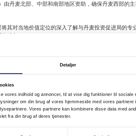
I）由丹麦北部、中部和南部地区资助，确保丹麦西部的
署将其对当地价值定位的深入了解与丹麦投资促进局的专
面的服务。
与丹麦投资促进局推荐的丹麦核心产业相符。其中包括强
和无线技术领域颇具竞争力。
Detaljer
分风电公司位于丹麦西部，这里也是风力涡轮机生产的主
心的理想地点，这里的主要投资项目包括：苹果公司正在
ookies
腓特烈西亚和奥本罗获得了审批。
se vores indhold og annoncer, til at vise dig funktioner til sociale
oplysninger om din brug af vores hjemmeside med vores partnere i
西部地区为您的公司提供机器人和福利技术领域内强大的
ysepartnere. Vores partnere kan kombinere disse data med andr
法。除此之外，这里的食品行业的代表性很强，很容易接
et fra din brug af deres tjenester.
者，如Marel，Tetra Pak和Firmenich。