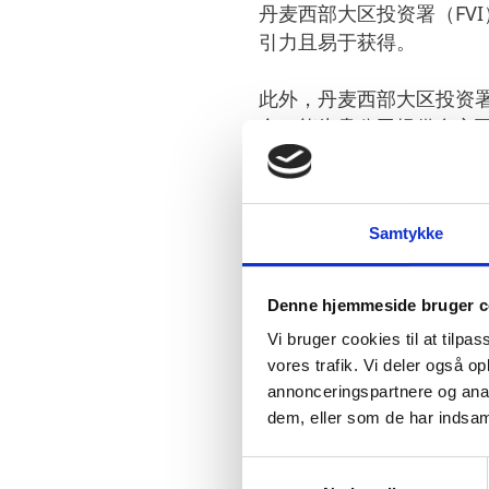
丹麦西部大区投资署（FV
引力且易于获得。
此外，丹麦西部大区投资
合，能为贵公司提供多方
丹麦西部地区的商业优势
软件开发、机器人、声学
Samtykke
在清洁技术行业中，大部
已经是人们认可的数据中
Denne hjemmeside bruger c
书公司和谷歌公司已经在
Vi bruger cookies til at tilpas
vores trafik. Vi deler også 
在智慧医疗行业中，丹麦
annonceringspartnere og anal
良好的环境来测试您的想
dem, eller som de har indsaml
人员，这已经吸引了一些外国投资
S