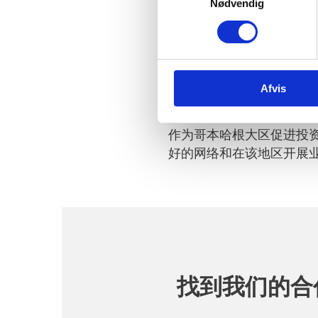
Nødvendig
a
哥本哈根投资促进署
m
t
想在哥本哈根大区发掘商
y
k
外国公司、投资者和初创
Afvis
k
们的专业知识结合相结合
e
v
作为哥本哈根大区促进投
a
好的网络和在该地区开展
l
g
找到我们的合