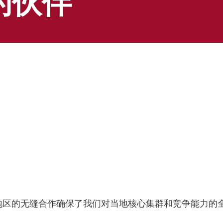
的伙伴
丹麦西部大区投资署、哥本哈根投资促进署密切合作，为
地区的无缝合作确保了我们对当地核心集群和竞争能力的