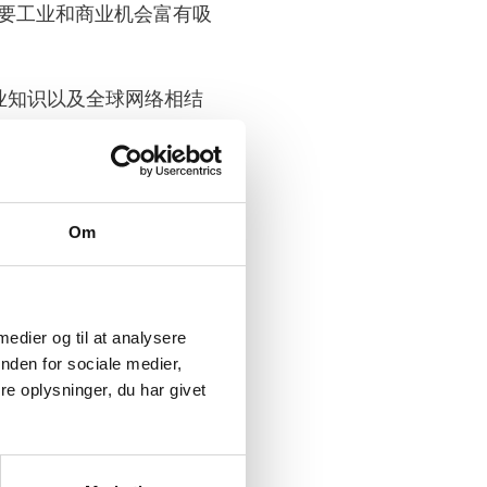
主要工业和商业机会富有吸
业知识以及全球网络相结
大的技术集群，这一集群在
Om
要来源地。此外，丹麦西部
建立两个新的数据中心，脸
 medier og til at analysere
nden for sociale medier,
商业网络和知识机构，兼具
e oplysninger, du har givet
触到制造商、创新者和研究