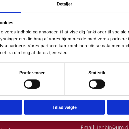
Detaljer
ookies
se vores indhold og annoncer, til at vise dig funktioner til sociale
oplysninger om din brug af vores hjemmeside med vores partnere i
ysepartnere. Vores partnere kan kombinere disse data med andr
et fra din brug af deres tjenester.
smus Beedholm-Ebsen
Jens Birk
Præferencer
Statistik
tle:
Special Advisor - Life
Title:
Deputy Direct
iences
North America & Se
ea:
Aarhus
Investment Manager
Sciences & Locatio
ail:
rasbee@um.dk
Denmark
Tillad valgte
Area:
New York
one:
+45 2856 8540
Email:
jenbir@um.d