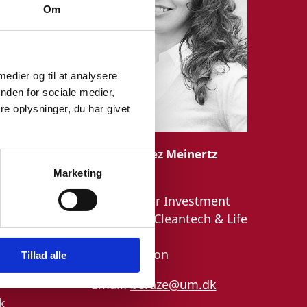
Om
 medier og til at analysere
nden for sociale medier,
e oplysninger, du har givet
Berit Chavez Meinertz
Azeri
Marketing
or,
Title:
Senior Investment
nior
Manager - Cleantech & Life
 - Life
Sciences
n
Area:
London
Tillad alle
Email:
beraze@um.dk
k