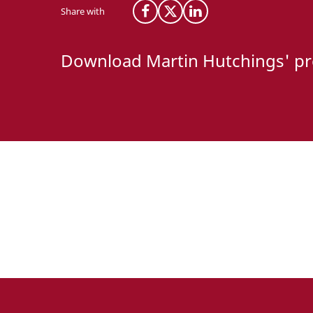
Share with
Share on Facebook
Share on X (Twitter)
Share on LinkedIn
Download Martin Hutchings' pr