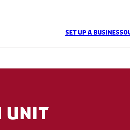
SET UP A BUSINESS
O
1 unit