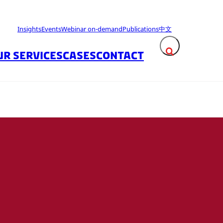
Insights
Events
Webinar on-demand
Publications
中文
UR SERVICES
CASES
CONTACT
Expand search fie