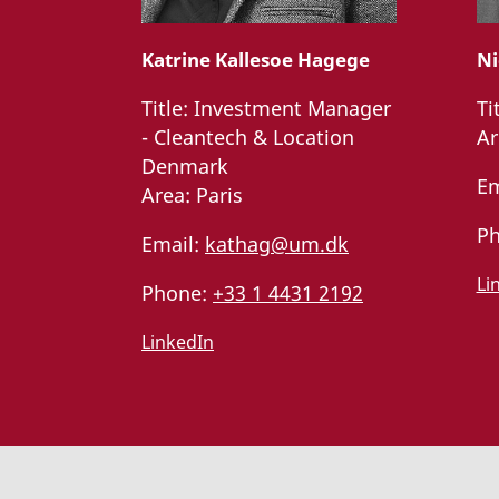
Katrine Kallesoe Hagege
Ni
Title:
Investment Manager
Ti
- Cleantech & Location
Ar
Denmark
Em
Area:
Paris
Ph
Email:
kathag@um.dk
Li
Phone:
+33 1 4431 2192
LinkedIn