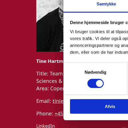
Samtykke
Denne hjemmeside bruger c
Vi bruger cookies til at tilpas
vores trafik. Vi deler også 
annonceringspartnere og anal
dem, eller som de har indsaml
Tine Hartmann Nielsen
Ra
S
Nødvendig
a
Title:
Team Leader - Life
Ti
m
Sciences & Food
Sc
t
Area:
Copenhagen
Ar
y
k
Email:
tiniel@um.dk
Em
Afvis
k
Phone:
+45 3392 1350
e
Ph
v
LinkedIn
a