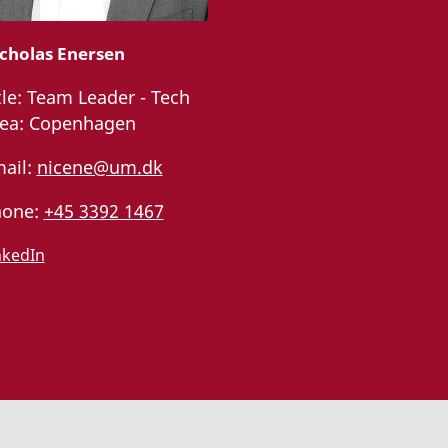
cholas Enersen
tle:
Team Leader - Tech
ea:
Copenhagen
ail:
nicene@um.dk
one:
+45 3392 1467
nkedIn