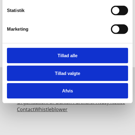
k
k
Statistik
e
我们的伙伴
v
Marketing
a
丹麦投资促进局与丹麦西部大区投资署、哥本哈根投资促
l
进署密切合作，为外国投资者提供指定区域的商业机会。
g
Tillad alle
Tillad valgte
About
Afvis
Organisation
For Danish Partners
Privacy Notice
Contact
Whistleblower