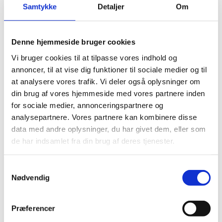
Samtykke
Detaljer
Om
我局隶属于丹麦外交部，您可以在欧洲，北美
和亚洲的主要城市找到我们。在这里，您将见
到具备良好的商业背景，拥有深刻的行业见解
Denne hjemmeside bruger cookies
的投资官员，他们拥有良好的人际关系网，随
Vi bruger cookies til at tilpasse vores indhold og
时准备为您在丹麦选址的各种问题提供建议。
annoncer, til at vise dig funktioner til sociale medier og til
at analysere vores trafik. Vi deler også oplysninger om
din brug af vores hjemmeside med vores partnere inden
for sociale medier, annonceringspartnere og
analysepartnere. Vores partnere kan kombinere disse
data med andre oplysninger, du har givet dem, eller som
de har indsamlet fra din brug af deres tjenester.
S
Nødvendig
a
m
t
Præferencer
y